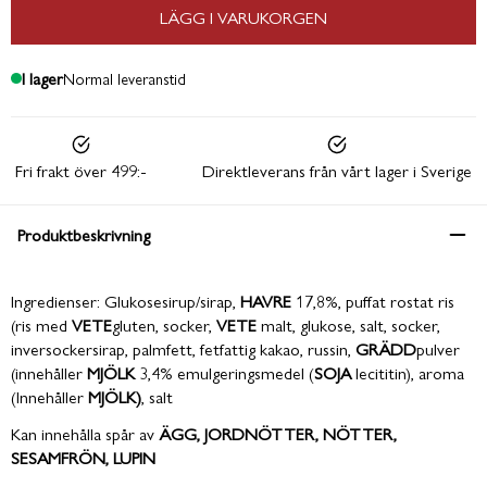
LÄGG I VARUKORGEN
I lager
Normal leveranstid
Fri frakt över 499:-
Direktleverans från vårt lager i Sverige
Produktbeskrivning
Ingredienser: Glukosesirup/sirap,
HAVRE
17,8%, puffat rostat ris
(ris med
VETE
gluten, socker,
VETE
malt, glukose, salt, socker,
inversockersirap, palmfett, fetfattig kakao, russin,
GRÄDD
pulver
(innehåller
MJÖLK
3,4% emulgeringsmedel (
SOJA
lecititin), aroma
(Innehåller
MJÖLK)
, salt
Kan innehålla spår av
ÄGG, JORDNÖTTER, NÖTTER,
SESAMFRÖN, LUPIN