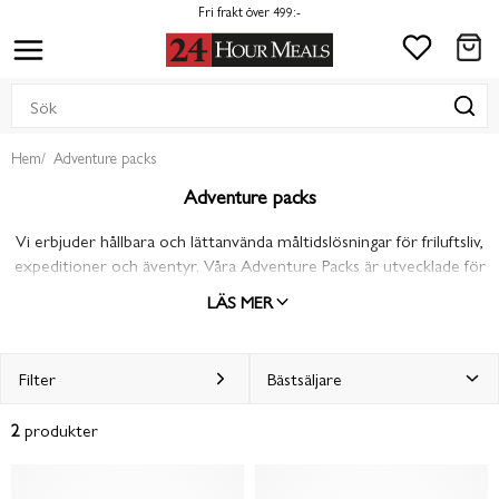
Fri frakt över 499:-
Hem
Adventure packs
Adventure packs
Vi erbjuder hållbara och lättanvända måltidslösningar för friluftsliv,
expeditioner och äventyr. Våra Adventure Packs är utvecklade för
att ge maximal näring och energi under fysiskt krävande
LÄS MER
förhållanden. De är kompakta, enkla att hantera och designade för
att klara tuffa miljöer – perfekt för vandrare, klättrare, jägare,
campare och outdoor-entusiaster. Oavsett terräng eller väder –
Filter
vi ger dig kraft att fortsätta.
2
produkter