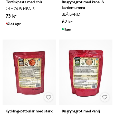
Tonfiskpasta med chili
Risgrynsgröt med kanel &
kardemumma
24 HOUR MEALS
BLÅ BAND
73 kr
62 kr
Slut i lager
I lager
Kycklingköttbullar med stark
Risgrynsgröt med vanilj