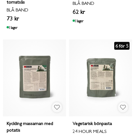
tomatsås
BLÅ BAND
BLÅ BAND
62 kr
73 kr
I lager
I lager
6 för 5
Kyckling massaman med
Vegetarisk bönpasta
potatis
24 HOUR MEALS