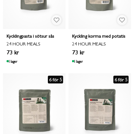
Kycklingpasta i sötsur sås
Kyckling korma med potatis
24 HOUR MEALS
24 HOUR MEALS
73 kr
73 kr
I lager
I lager
6 för 5
6 för 5