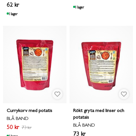
62 kr
I lager
I lager
Currykorv med potatis
Rökt gryta med linser och
potatais
BLÅ BAND
BLÅ BAND
50 kr
73 kr
73 kr
I lager