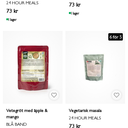
24 HOUR MEALS
73 kr
73 kr
I lager
I lager
6 för 5
Vetegröt med äpple &
Vegetarisk masala
mango
24 HOUR MEALS
BLÅ BAND
73 kr