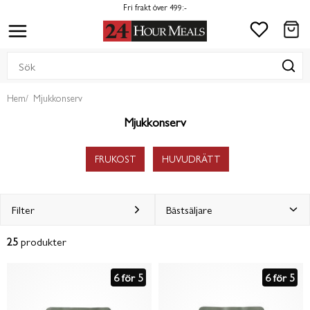
Fri frakt över 499:-
Hem
Mjukkonserv
Mjukkonserv
FRUKOST
HUVUDRÄTT
Filter
25
produkter
6 för 5
6 för 5