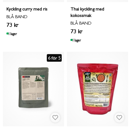
Kyckling curry med ris
Thai kyckling med
kokossmak
BLÅ BAND
BLÅ BAND
73 kr
73 kr
I lager
I lager
6 för 5