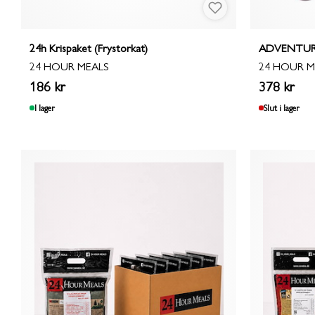
24h Krispaket (Frystorkat)
ADVENTUR
24 HOUR MEALS
24 HOUR M
186 kr
378 kr
I lager
Slut i lager