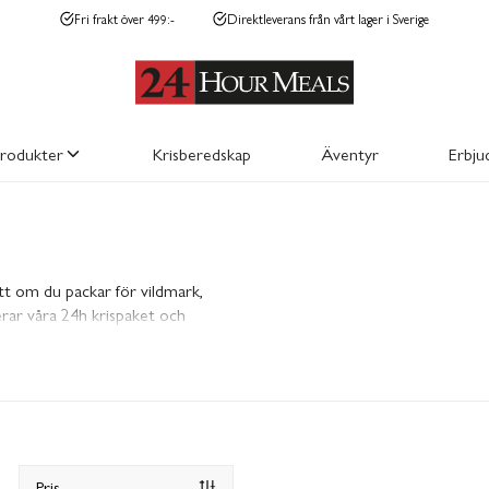
Fri frakt över 499:-
Direktleverans från vårt lager i Sverige
produkter
Krisberedskap
Äventyr
Erbju
FRYSTORKAT
ENERGI O
tt om du packar för vildmark,
rerar våra 24h krispaket och
ergi i pressade lägen och smakar
och andra som vet att det
n backup. Din kraftreserv. Din
Pris