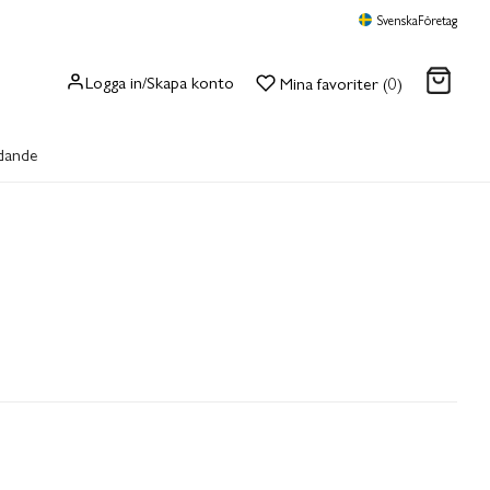
Svenska
Företag
Logga in/Skapa konto
Mina favoriter (0)
dande
GÅ TILL KASSAN
CH PROTEINBARS
SNACKS