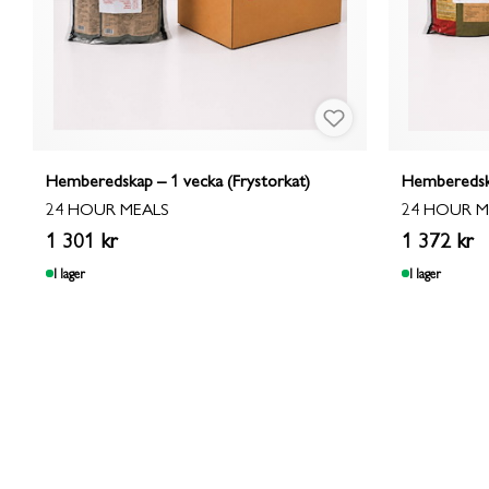
Hemberedskap – 1 vecka (Frystorkat)
Hemberedska
24 HOUR MEALS
24 HOUR M
1 301 kr
1 372 kr
I lager
I lager